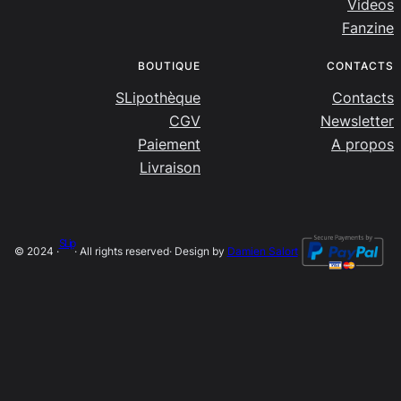
Videos
Fanzine
BOUTIQUE
CONTACTS
SLipothèque
Contacts
CGV
Newsletter
Paiement
A propos
Livraison
SLip
© 2024 ·
· All rights reserved
· Design by
Damien Salort