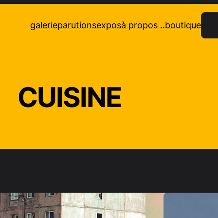
Rec
galerie
parutions
expos
à propos ..
boutique
CUISINE