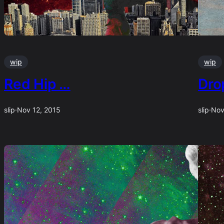
wip
wip
Red Hip …
Dro
slip
·
Nov 12, 2015
slip
·
Nov