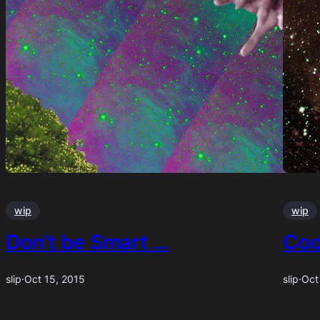
wip
wip
Don’t be Smart …
Coo
slip
·
Oct 15, 2015
slip
·
Oct