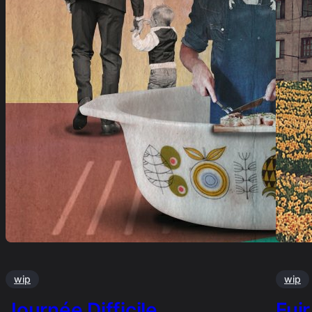
wip
wip
Journée Difficile …
Fuir