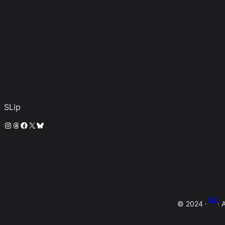
SLip
Instagram
Threads
Facebook
X
Bluesky
SLip
© 2024 ·
· 