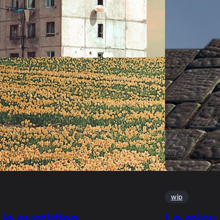
wip
 le quotidien
Le relo