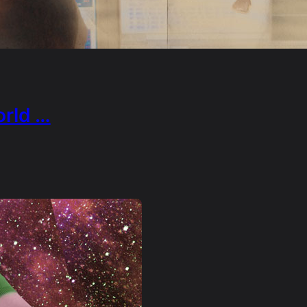
orld …