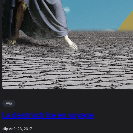
wip
La destructrice en voyage
slip
·
Août 23, 2017