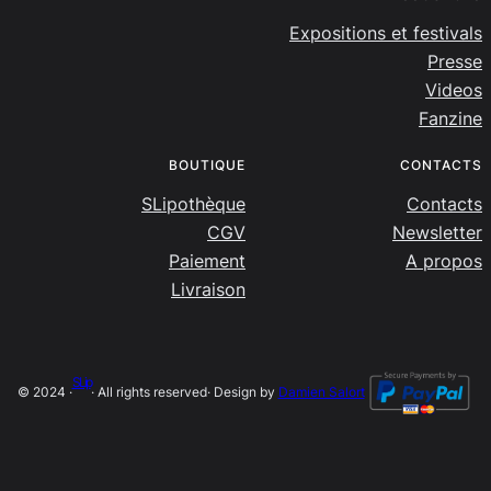
Expositions et festivals
Presse
Videos
Fanzine
BOUTIQUE
CONTACTS
SLipothèque
Contacts
CGV
Newsletter
Paiement
A propos
Livraison
SLip
© 2024 ·
· All rights reserved
· Design by
Damien Salort