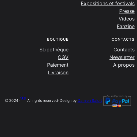
Expositions et festivals
Presse
Videos
Fanzine
BOUTIQUE
CONTACTS
SLipothèque
Contacts
CGV
Newsletter
Paiement
A propos
Livraison
SLip
© 2024 ·
· All rights reserved
· Design by
Damien Salort