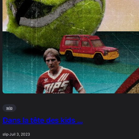
wip
Dans la tête des kids …
slip
·
Juil 3, 2023