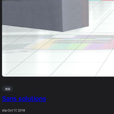
wip
Sans solutions
slip
·
Oct 17, 2018