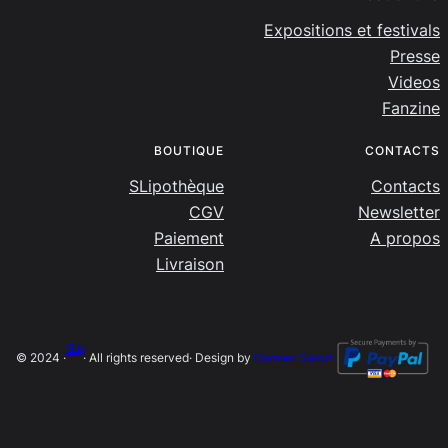
Expositions et festivals
Presse
Videos
Fanzine
BOUTIQUE
CONTACTS
SLipothèque
Contacts
CGV
Newsletter
Paiement
A propos
Livraison
SLip
© 2024 ·
· All rights reserved
· Design by
Damien Salort