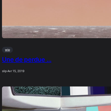
wip
Une de perdue …
slip
·
Avr 15, 2019