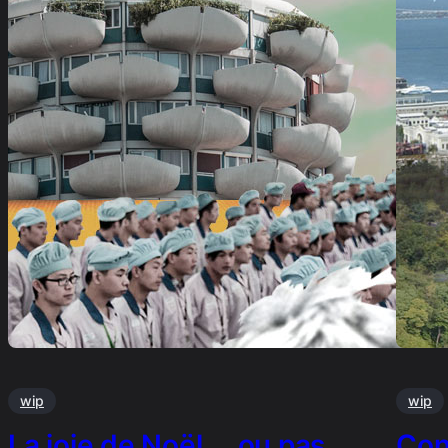
wip
wip
La joie de Noël … ou pas
Con