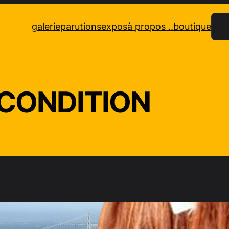
Rec
galerie
parutions
expos
à propos ..
boutique
CONDITION