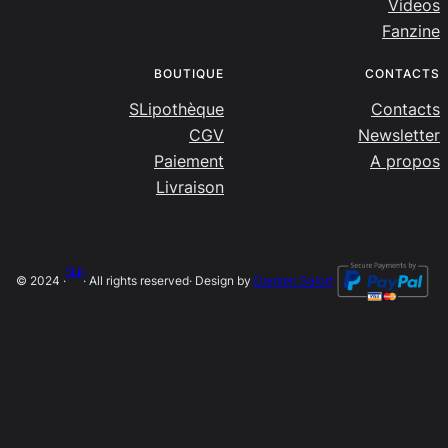
Videos
Fanzine
BOUTIQUE
CONTACTS
SLipothèque
Contacts
CGV
Newsletter
Paiement
A propos
Livraison
SLip
© 2024 ·
· All rights reserved
· Design by
Damien Salort