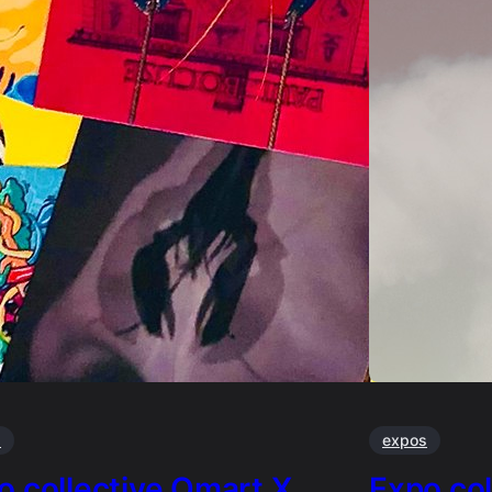
s
expos
o collective Omart X
Expo col