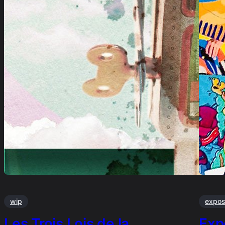
wip
expo
Les Trois Lois de la
Exp