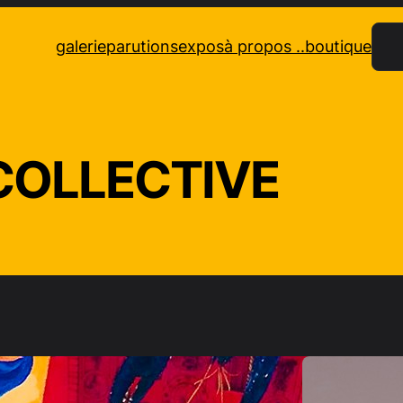
Rec
galerie
parutions
expos
à propos ..
boutique
COLLECTIVE