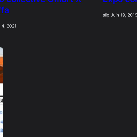
ffa
slip
·
Juin 19, 201
n 4, 2021