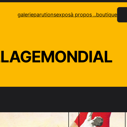
Rec
galerie
parutions
expos
à propos ..
boutique
LAGEMONDIAL