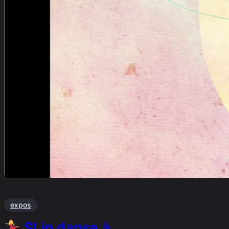
expos
SLip danse à