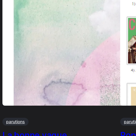
parutions
parut
La bonne vague..
Pop