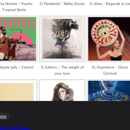
ions
kotidien …