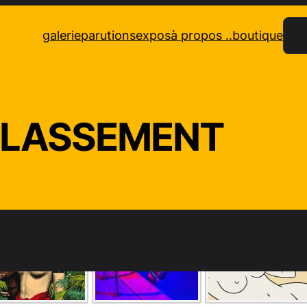
Rec
galerie
parutions
expos
à propos ..
boutique
LASSEMENT