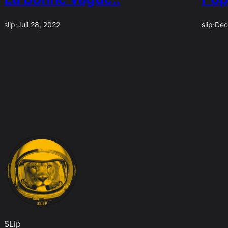
slip
·
Juil 28, 2022
slip
·
Déc
SLip