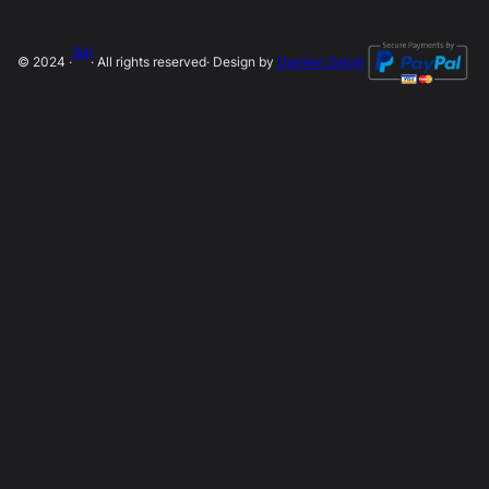
SLip
© 2024 ·
· All rights reserved
· Design by
Damien Salort