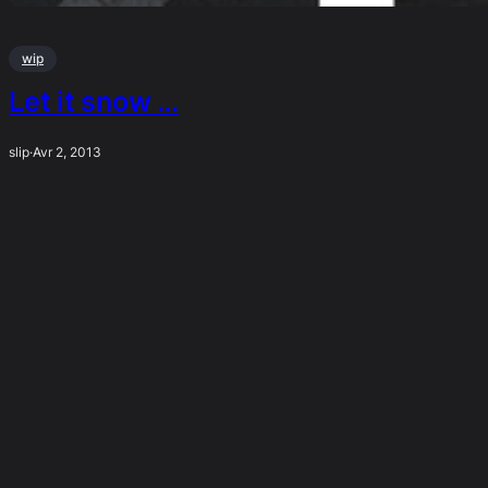
wip
Let it snow …
slip
·
Avr 2, 2013