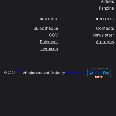
Videos
Fanzine
BOUTIQUE
CONTACTS
SLipothèque
Contacts
CGV
Newsletter
Paiement
A propos
Livraison
SLip
© 2024 ·
· All rights reserved
· Design by
Damien Salort