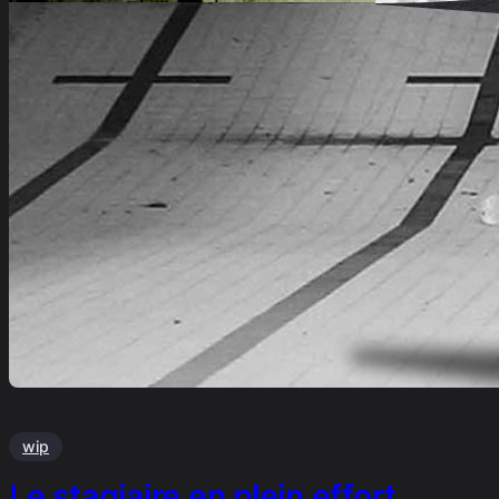
wip
Le stagiaire en plein effort …