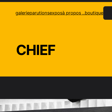
Rec
galerie
parutions
expos
à propos ..
boutique
CHIEF