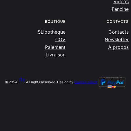
Videos
Fanzine
BOUTIQUE
CONTACTS
SLipothèque
Contacts
CGV
Newsletter
Paiement
A propos
Livraison
SLip
© 2024 ·
· All rights reserved
· Design by
Damien Salort