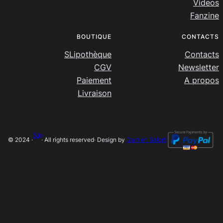
Videos
Fanzine
BOUTIQUE
CONTACTS
SLipothèque
Contacts
CGV
Newsletter
Paiement
A propos
Livraison
SLip
© 2024 ·
· All rights reserved
· Design by
Damien Salort