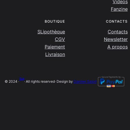
Videos
Fanzine
BOUTIQUE
CONTACTS
SLipothèque
Contacts
CGV
Newsletter
Paiement
A propos
Livraison
SLip
© 2024 ·
· All rights reserved
· Design by
Damien Salort