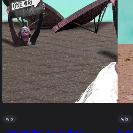
wip
wip
Demander sa route ?
Enf