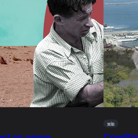
wip
ant en panne
Conditi