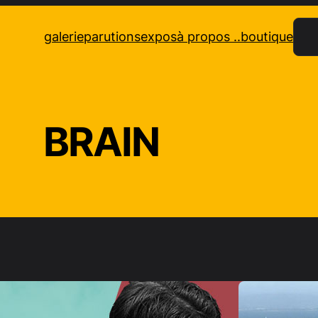
Rec
galerie
parutions
expos
à propos ..
boutique
BRAIN