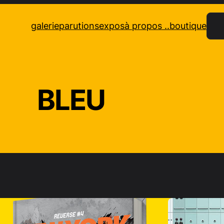
Rec
galerie
parutions
expos
à propos ..
boutique
BLEU