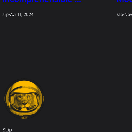
slip
·
Avr 11, 2024
slip
·
Nov
SLip