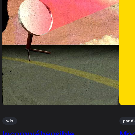
wip
parut
Incompréhensible …
Moo