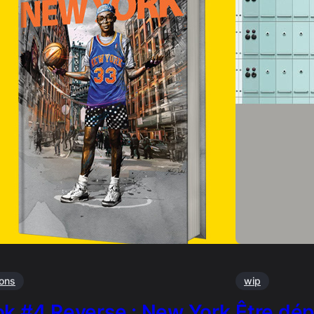
ions
wip
k #4 Reverse : New York
Être dép