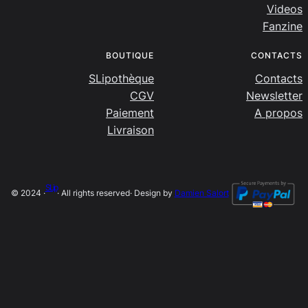
Videos
Fanzine
BOUTIQUE
CONTACTS
SLipothèque
Contacts
CGV
Newsletter
Paiement
A propos
Livraison
SLip
© 2024 ·
· All rights reserved
· Design by
Damien Salort