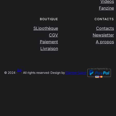
Videos
Fanzine
BOUTIQUE
CONTACTS
SLipothèque
Contacts
CGV
Newsletter
Paiement
A propos
Livraison
SLip
© 2024 ·
· All rights reserved
· Design by
Damien Salort