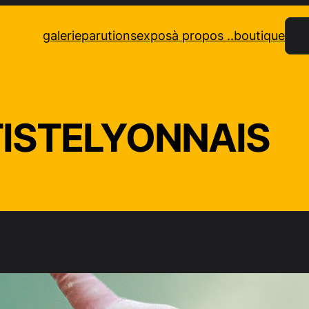
Rec
galerie
parutions
expos
à propos ..
boutique
ISTELYONNAIS