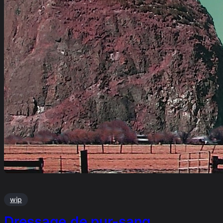
wip
Dressage de pur-sang