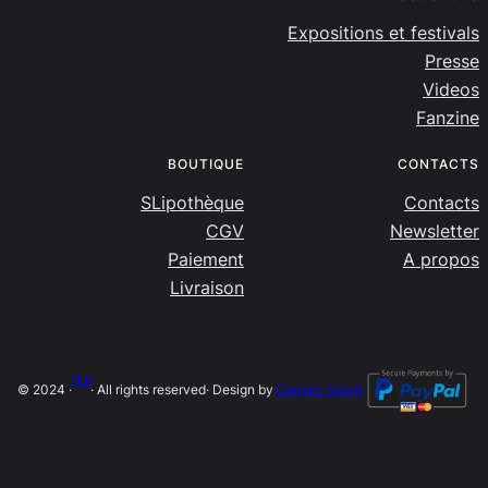
Expositions et festivals
Presse
Videos
Fanzine
BOUTIQUE
CONTACTS
SLipothèque
Contacts
CGV
Newsletter
Paiement
A propos
Livraison
SLip
© 2024 ·
· All rights reserved
· Design by
Damien Salort