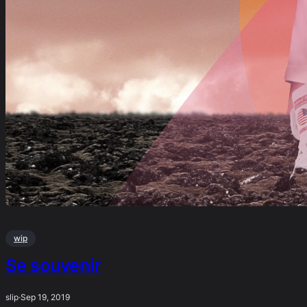
wip
Se souvenir
slip
·
Sep 19, 2019