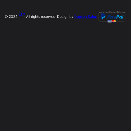
SLip
© 2024 ·
· All rights reserved
· Design by
Damien Salort