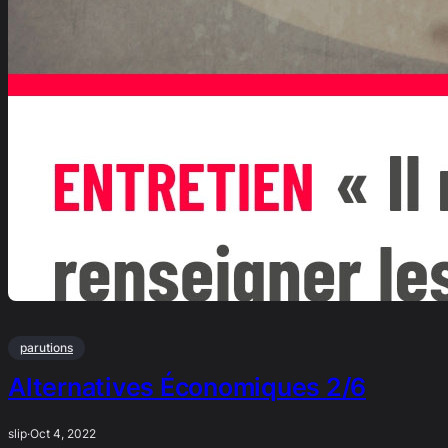
parutions
Alternatives Économiques 2/6
slip
·
Oct 4, 2022