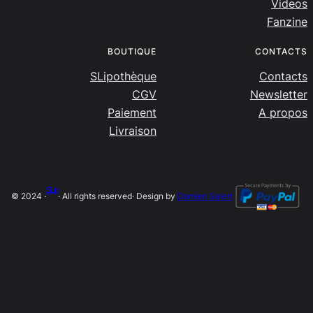
Videos
Fanzine
BOUTIQUE
CONTACTS
SLipothèque
Contacts
CGV
Newsletter
Paiement
A propos
Livraison
SLip
© 2024 ·
· All rights reserved
· Design by
Damien Salort