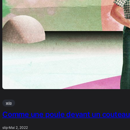
wip
Comme une poule devant un couteau
slip
·
Mai 2, 2022