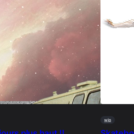
wip
ours plus haut !!
Skatebo