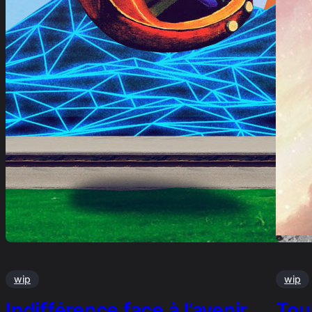
wip
wip
Indifférence face à l’avenir
Touj