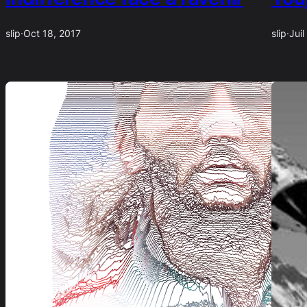
slip
·
Oct 18, 2017
slip
·
Juil