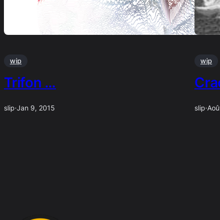
wip
wip
Trifon …
Cra
slip
·
Jan 9, 2015
slip
·
Aoû