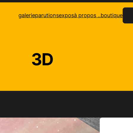
Rec
galerie
parutions
expos
à propos ..
boutique
3D