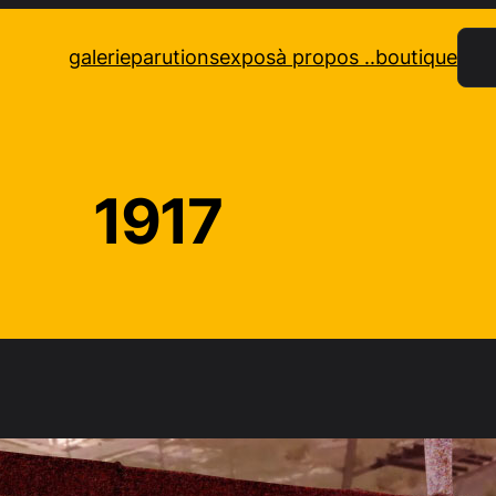
Rec
galerie
parutions
expos
à propos ..
boutique
1917