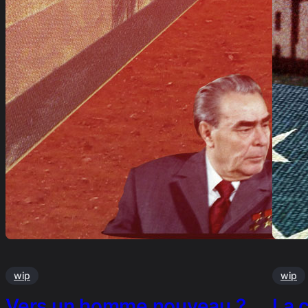
wip
wip
Vers un homme nouveau ?
La 