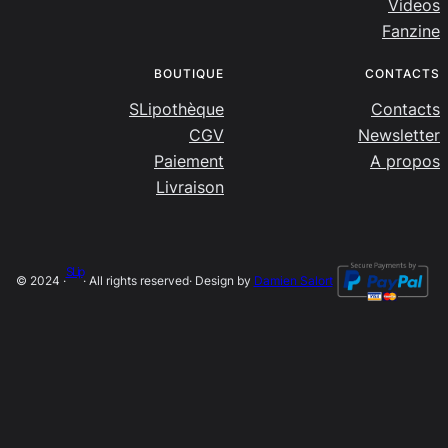
Videos
Fanzine
BOUTIQUE
CONTACTS
SLipothèque
Contacts
CGV
Newsletter
Paiement
A propos
Livraison
SLip
© 2024 ·
· All rights reserved
· Design by
Damien Salort