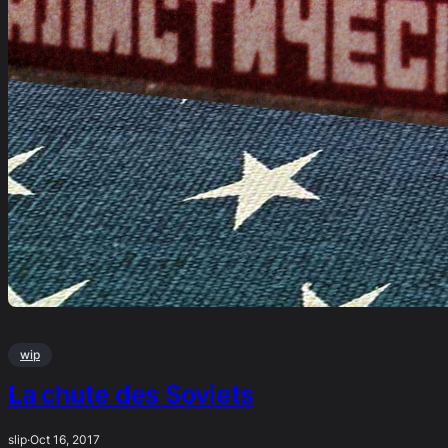
wip
La chute des Soviets
slip
·
Oct 16, 2017