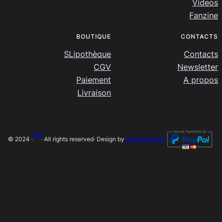
Videos
Fanzine
BOUTIQUE
CONTACTS
SLipothèque
Contacts
CGV
Newsletter
Paiement
A propos
Livraison
SLip
© 2024 ·
· All rights reserved
· Design by
Damien Salort