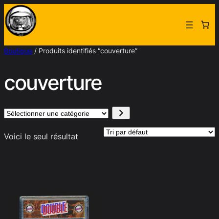
Aller
au
contenu
Boutique
/ Produits identifiés “couverture”
couverture
Sélectionner
une
Voici le seul résultat
catégorie