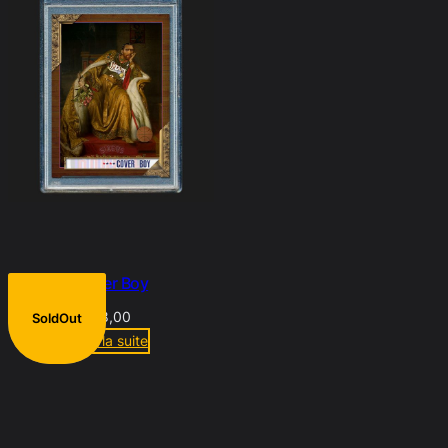
Cover Boy
€
8,00
SoldOut
Lire la suite