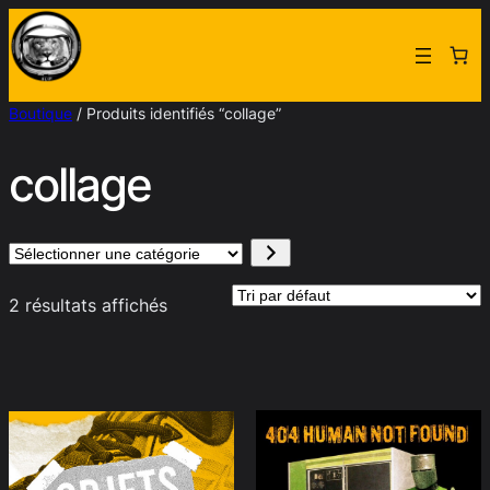
Aller
au
contenu
Boutique
/ Produits identifiés “collage”
collage
Sélectionner
une
2 résultats affichés
catégorie