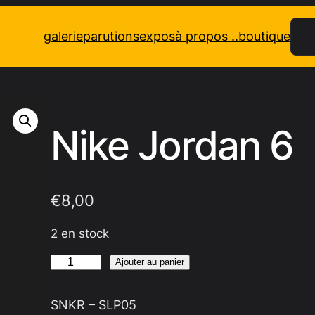
Rec
galerie
parutions
expos
à propos ..
boutique
Nike Jordan 6
€
8,00
2 en stock
quantité
Ajouter au panier
de
Nike
SNKR – SLP05