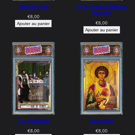
Bird & McHale
Clyde Drexler & Hakeem
Olajuwon
€
8,00
€
8,00
Ajouter au panier
Ajouter au panier
Duo de Géants
Icon Magic
€
8,00
€
8,00