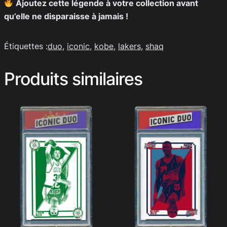
Ajoutez cette légende à votre collection avant
qu’elle ne disparaisse à jamais !
Étiquettes :
duo
, 
iconic
, 
kobe
, 
lakers
, 
shaq
Produits similaires