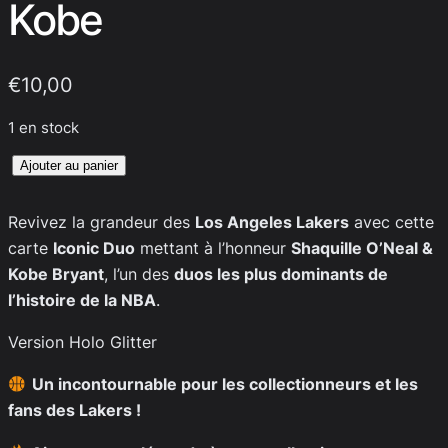
Kobe
€
10,00
1 en stock
quantité
Ajouter au panier
de
Iconic
Revivez la grandeur des
Los Angeles Lakers
avec cette
Duo
carte
Iconic Duo
mettant à l’honneur
Shaquille O’Neal &
–
Kobe Bryant
, l’un des
duos les plus dominants de
Shaq
l’histoire de la NBA
.
&
Version Holo Glitter
Kobe
Un incontournable pour les collectionneurs et les
fans des Lakers !