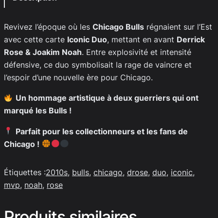
Revivez l’époque où les
Chicago Bulls
régnaient sur l’Est
avec cette carte
Iconic Duo
, mettant en avant
Derrick
Rose & Joakim Noah
. Entre explosivité et intensité
défensive, ce duo symbolisait la rage de vaincre et
l’espoir d’une nouvelle ère pour Chicago.
Un hommage artistique à deux guerriers qui ont
marqué les Bulls !
Parfait pour les collectionneurs et les fans de
Chicago !
Étiquettes :
2010s
, 
bulls
, 
chicago
, 
drose
, 
duo
, 
iconic
, 
mvp
, 
noah
, 
rose
Produits similaires