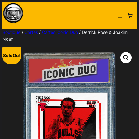
Aller
au
contenu
Boutique
/
Cartes
/
Cartes Iconic Duo
/ Derrick Rose & Joakim
Noah
SoldOut