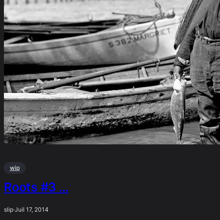
wip
Roots #3 …
slip
·
Juil 17, 2014