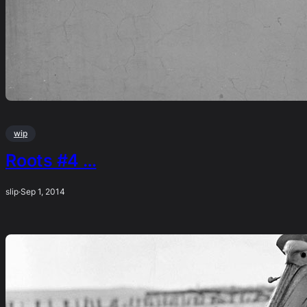
wip
Roots #4 …
slip
·
Sep 1, 2014