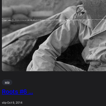
wip
Roots #6 …
slip
·
Oct 9, 2014