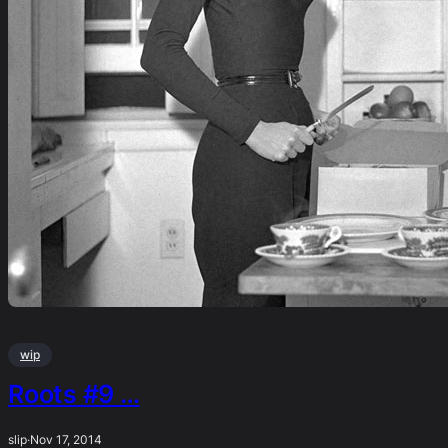
wip
Roots #9 …
slip
·
Nov 17, 2014