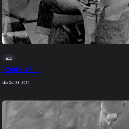
wip
Roots #7 …
slip
·
Oct 23, 2014