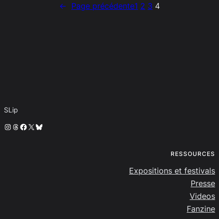
←
Page précédente
1
2
3
4
SLip
Instagram
Threads
Facebook
X
Bluesky
RESSOURCES
Expositions et festivals
Presse
Videos
Fanzine