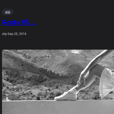
wip
Roots #5 …
slip
·
Sep 25, 2014