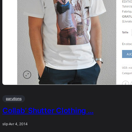
parutions
Collab’ Shutter Clothing …
slip
·
Avr 4, 2014