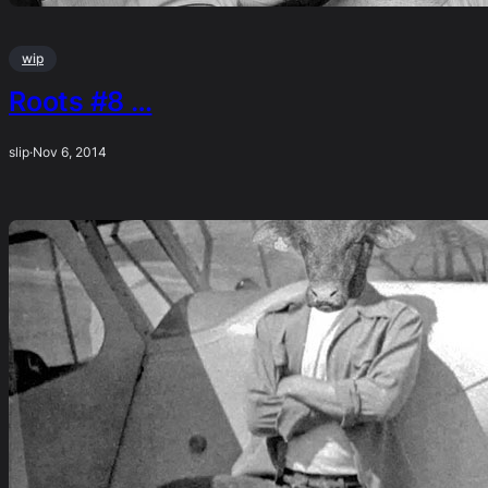
wip
Roots #8 …
slip
·
Nov 6, 2014