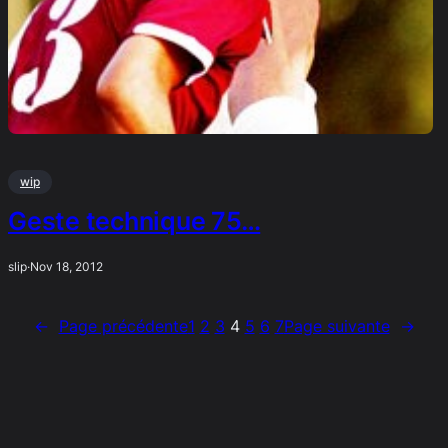
wip
Geste technique 75…
slip
·
Nov 18, 2012
←
Page précédente
1
2
3
4
5
6
7
Page suivante
→