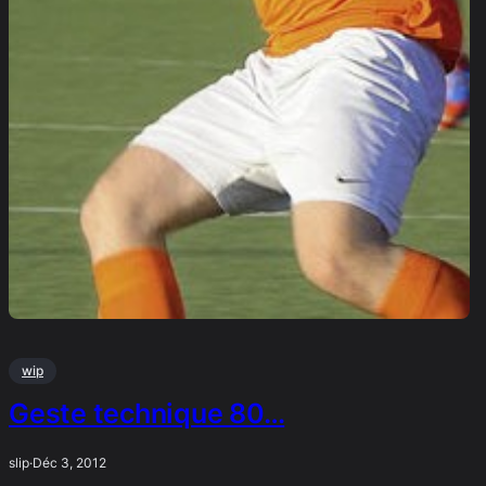
wip
Geste technique 80…
slip
·
Déc 3, 2012