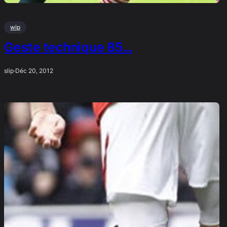
wip
Geste technique 85…
slip
·
Déc 20, 2012