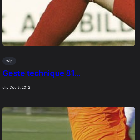
wip
Geste technique 81…
slip
·
Déc 5, 2012