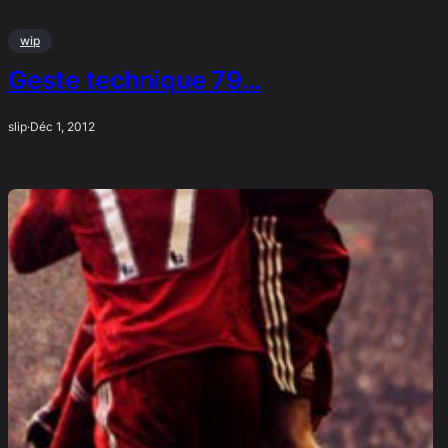
wip
Geste technique 79…
slip
·
Déc 1, 2012