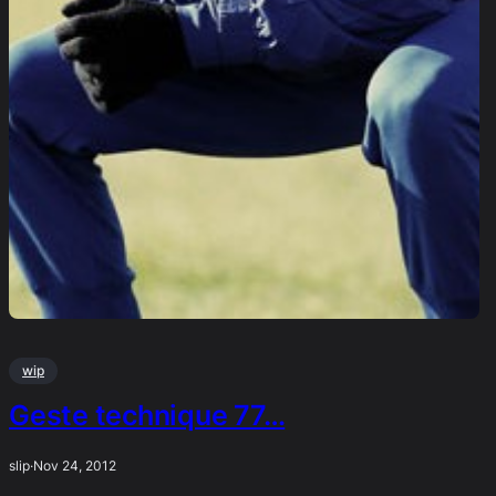
wip
Geste technique 77…
slip
·
Nov 24, 2012