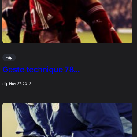
wip
Geste technique 78…
slip
·
Nov 27, 2012