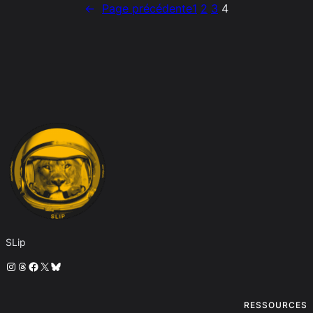
←
Page précédente
1
2
3
4
SLip
Instagram
Threads
Facebook
X
Bluesky
RESSOURCES