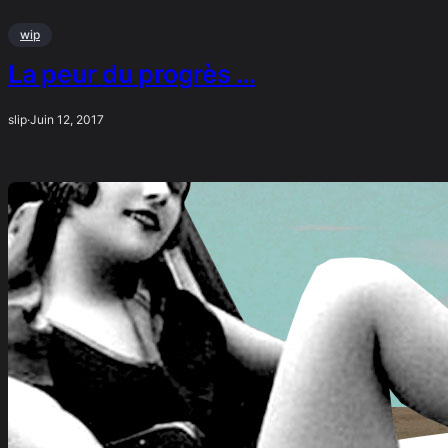
wip
La peur du progrès …
slip
·
Juin 12, 2017