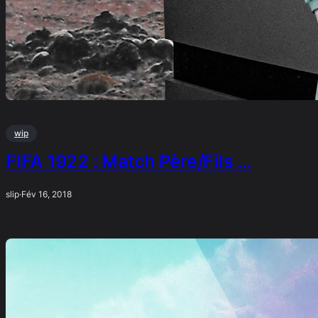
wip
FIFA 1922 : Match Père/Fils …
slip
·
Fév 16, 2018