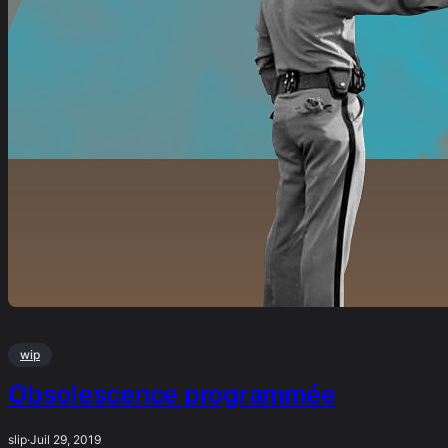
wip
Obsolescence programmée
slip
·
Juil 29, 2019