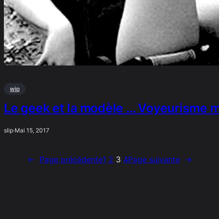
wip
Le geek et la modèle … Voyeurisme 
slip
·
Mai 15, 2017
←
Page précédente
1
2
3
4
Page suivante
→