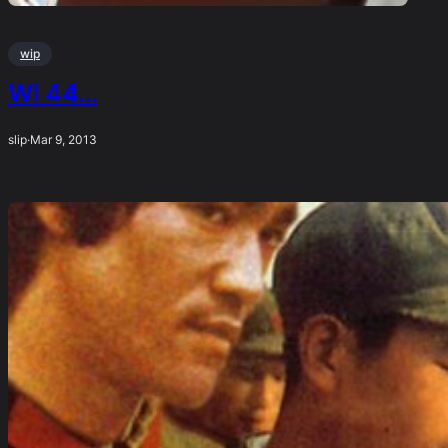
wip
WI 44…
slip
·
Mar 9, 2013