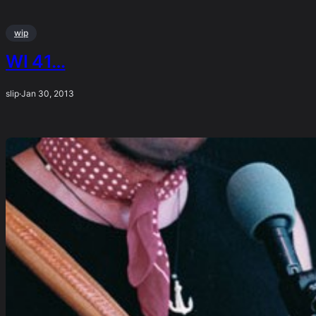
wip
WI 41…
slip
·
Jan 30, 2013