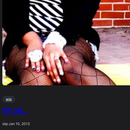
wip
WI 39…
slip
·
Jan 10, 2013