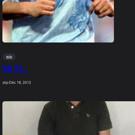
wip
WI 37…
slip
·
Déc 18, 2012