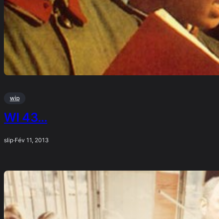
wip
WI 43…
slip
·
Fév 11, 2013