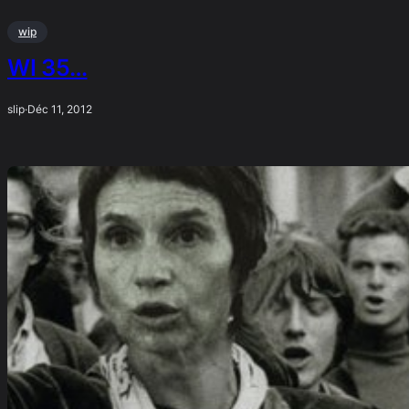
wip
WI 35…
slip
·
Déc 11, 2012