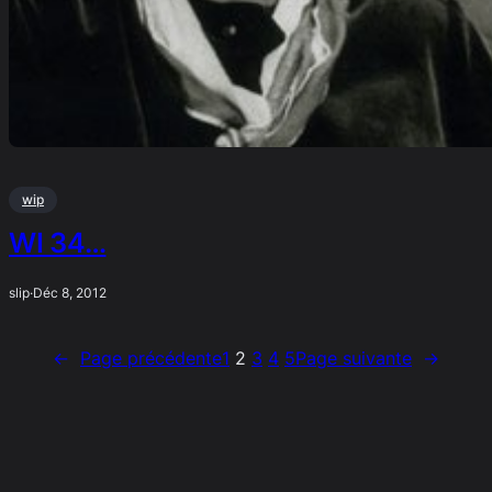
wip
WI 34…
slip
·
Déc 8, 2012
←
Page précédente
1
2
3
4
5
Page suivante
→