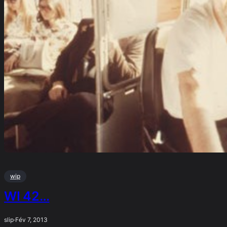
wip
WI 42…
slip
·
Fév 7, 2013