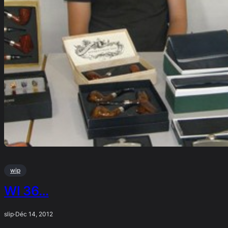
wip
WI 36…
slip
·
Déc 14, 2012