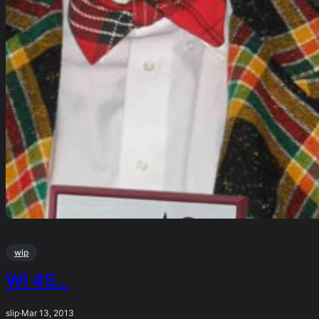
wip
WI 45…
slip
·
Mar 13, 2013