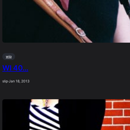
wip
WI 40…
slip
·
Jan 18, 2013