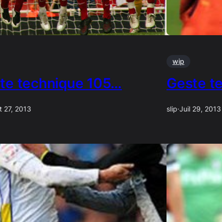
wip
te technique 105…
Geste t
t 27, 2013
slip
·
Juil 29, 2013