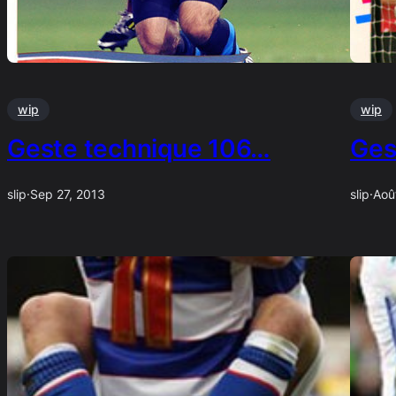
wip
wip
Geste technique 106…
Ges
slip
·
Sep 27, 2013
slip
·
Aoû