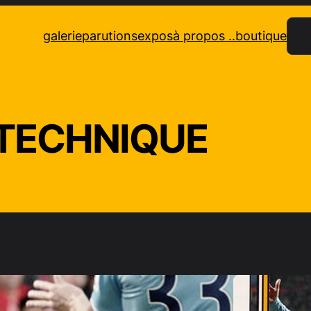
Rec
galerie
parutions
expos
à propos ..
boutique
TECHNIQUE