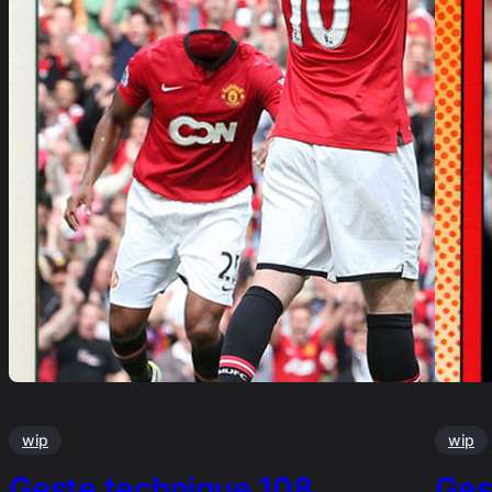
wip
wip
Geste technique 108…
Ges