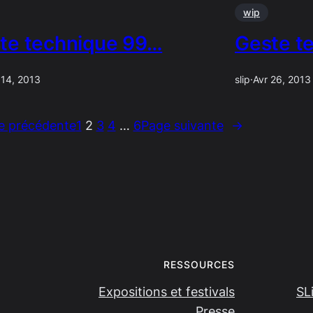
wip
te technique 99…
Geste t
 14, 2013
slip
·
Avr 26, 2013
e précédente
1
2
3
4
…
6
Page suivante
→
RESSOURCES
Expositions et festivals
SL
Presse