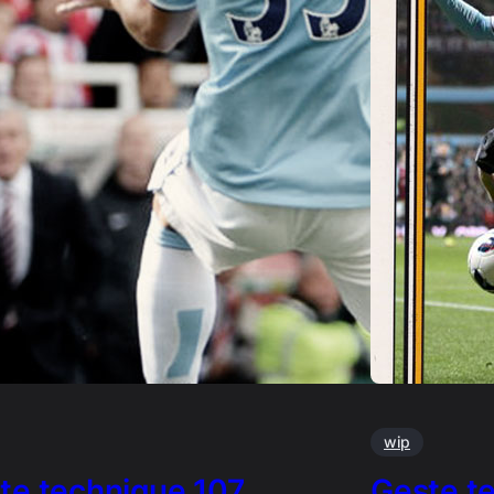
wip
te technique 107…
Geste t