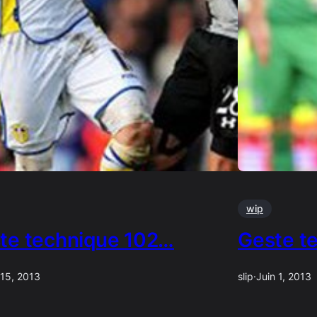
wip
te technique 102…
Geste t
 15, 2013
slip
·
Juin 1, 2013