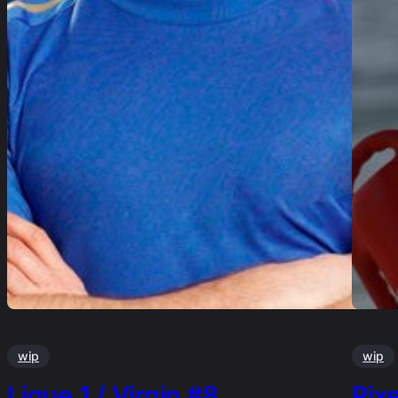
wip
wip
Ligue 1 / Virgin #8
Pix