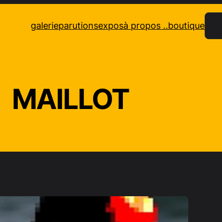
Rec
galerie
parutions
expos
à propos ..
boutique
MAILLOT