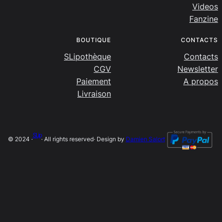
Videos
Fanzine
BOUTIQUE
CONTACTS
SLipothèque
Contacts
CGV
Newsletter
Paiement
A propos
Livraison
SLip
© 2024 ·
· All rights reserved
· Design by
Damien Salort