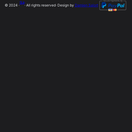
SLip
© 2024 ·
· All rights reserved
· Design by
Damien Salort