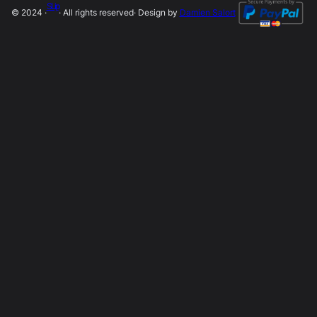
SLip
© 2024 ·
· All rights reserved
· Design by
Damien Salort