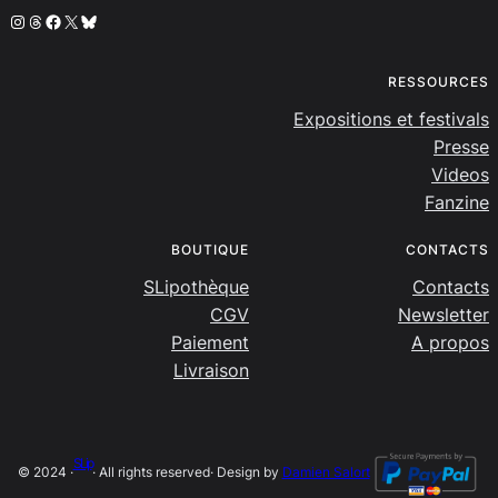
Instagram
Threads
Facebook
X
Bluesky
RESSOURCES
Expositions et festivals
Presse
Videos
Fanzine
BOUTIQUE
CONTACTS
SLipothèque
Contacts
CGV
Newsletter
Paiement
A propos
Livraison
SLip
© 2024 ·
· All rights reserved
· Design by
Damien Salort