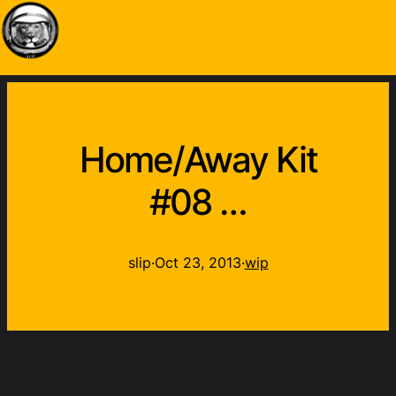
Home/Away Kit
#08 …
slip
·
Oct 23, 2013
·
wip