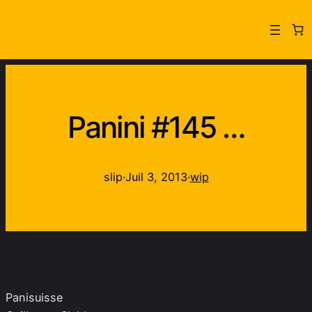
Panini #145 …
slip
·
Juil 3, 2013
·
wip
Panisuisse