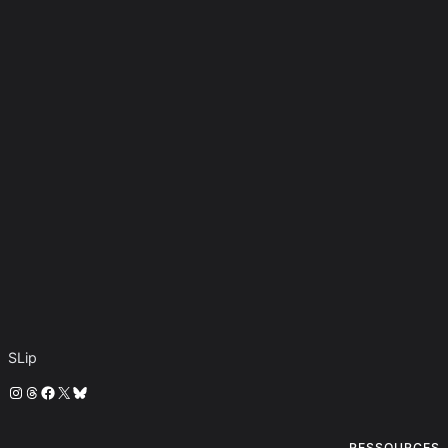
SLip
Instagram
Threads
Facebook
X
Bluesky
RESSOURCES