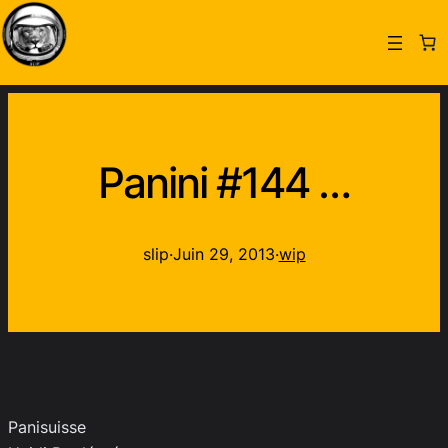
Panini #144 …
slip
·
Juin 29, 2013
·
wip
Panisuisse