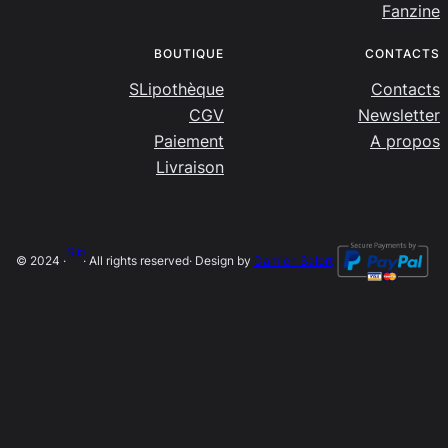
Fanzine
BOUTIQUE
CONTACTS
SLipothèque
Contacts
CGV
Newsletter
Paiement
A propos
Livraison
SLip
© 2024 ·
· All rights reserved
· Design by
Damien Salort