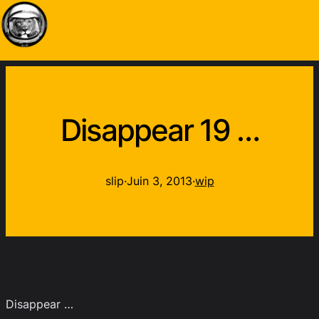
Disappear 19 …
slip
·
Juin 3, 2013
·
wip
Disappear …