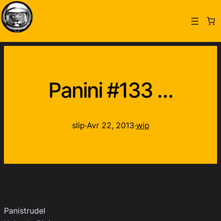
Panini #133 …
slip
·
Avr 22, 2013
·
wip
Panistrudel