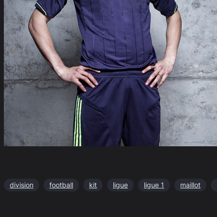
division
football
kit
ligue
ligue 1
maillot