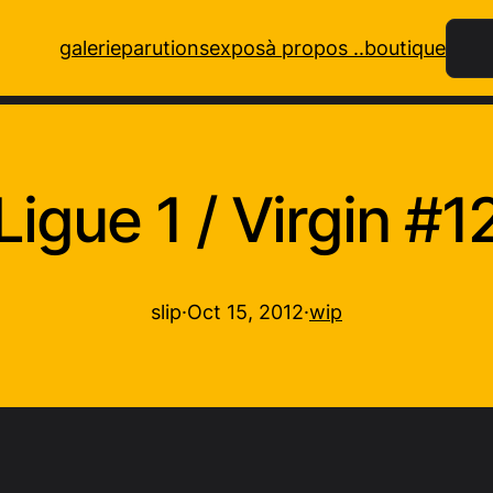
Rech
galerie
parutions
expos
à propos ..
boutique
Ligue 1 / Virgin #1
slip
·
Oct 15, 2012
·
wip