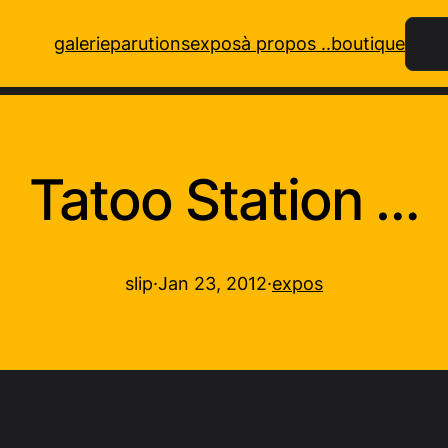
Rech
galerie
parutions
expos
à propos ..
boutique
Tatoo Station …
slip
·
Jan 23, 2012
·
expos